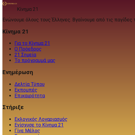
Κίνημα 21
Ενώνουμε όλους τους Έλληνες. Βγαίνουμε από τις παγίδες 
Κίνημα 21
Για το Κίνημα 21
Ο Πρόεδρος
21 Σημεία
Το πρόγραμμά μας
Ενημέρωση
Δελτία Τύπου
Εκπομπές
Επικαιρότητα
Στήριξε
Εκλογικός Λογαριασμός
Ενίσχυσε το Κίνημα 21
Γίνε Μέλος