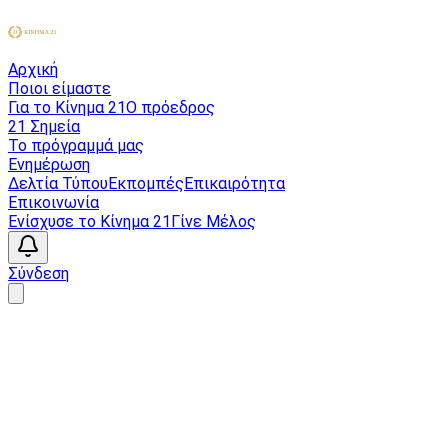
Αρχική
Ποιοι είμαστε
Για το Κίνημα 21
Ο πρόεδρος
21 Σημεία
Το πρόγραμμά μας
Ενημέρωση
Δελτία Τύπου
Εκπομπές
Επικαιρότητα
Επικοινωνία
Ενίσχυσε το Κίνημα 21
Γίνε Μέλος
Σύνδεση