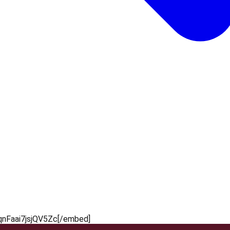
nFaai7jsjQV5Zc[/embed]