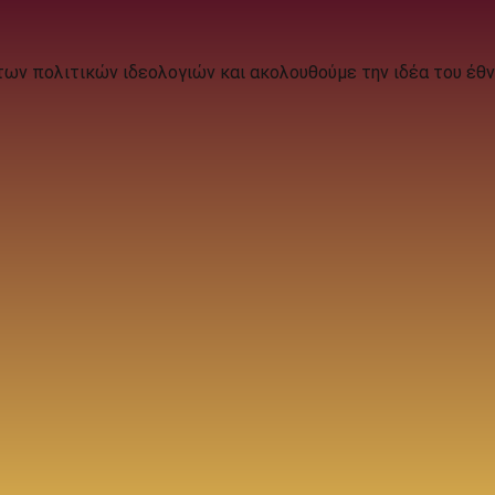
των πολιτικών ιδεολογιών και ακολουθούμε την ιδέα του έθν