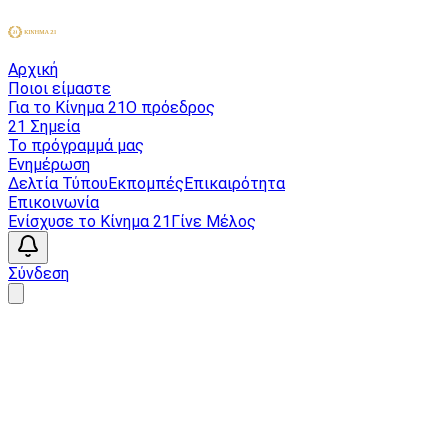
Αρχική
Ποιοι είμαστε
Για το Κίνημα 21
Ο πρόεδρος
21 Σημεία
Το πρόγραμμά μας
Ενημέρωση
Δελτία Τύπου
Εκπομπές
Επικαιρότητα
Επικοινωνία
Ενίσχυσε το Κίνημα 21
Γίνε Μέλος
Σύνδεση