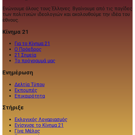
Ενώνουμε όλους τους Έλληνες. Βγαίνουμε από τις παγίδες
των πολιτικών ιδεολογιών και ακολουθούμε την ιδέα του
έθνους.
Κίνημα 21
Για το Κίνημα 21
Ο Πρόεδρος
21 Σημεία
Το πρόγραμμά μας
Ενημέρωση
Δελτία Τύπου
Εκπομπές
Επικαιρότητα
Στήριξε
Εκλογικός Λογαριασμός
Ενίσχυσε το Κίνημα 21
Γίνε Μέλος