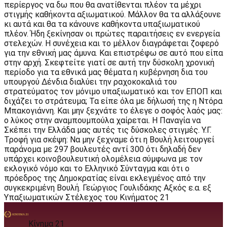
περίεργος να δω που θα ανατίθενται πλέον τα μέχρι
στιγμής καθήκοντα αξιωματικού. Μάλλον θα τα αλλάξουνε
κι αυτά και θα τα κάνουνε καθήκοντα υπαξιωματικού
πλέον. Ήδη ξεκίνησαν οι πρώτες παραιτήσεις εν ενεργεία
στελεχών. Η συνέχεια και το μέλλον διαγράφεται ζοφερό
για την εθνική μας άμυνα. Και επιστρέφω σε αυτό που είπα
στην αρχή. Σκεφτείτε γιατί σε αυτή την δύσκολη χρονική
περίοδο για τα εθνικά μας θέματα η κυβέρνηση δια του
υπουργού Δένδια διαλύει την ραχοκοκαλιά του
στρατεύματος τον μόνιμο υπαξιωματικό και τον ΕΠΟΠ και
διχάζει το στράτευμα; Τα είπε όλα με δήλωσή της η Ντόρα
Μπακογιάννη. Και μην ξεχνάτε το έλεγε ο σοφός λαός μας:
ο λύκος στην αναμπουμπούλα χαίρεται. Η Παναγία να
Σκέπει την Ελλάδα μας αυτές τις δύσκολες στιγμές. Υ.Γ.
Τροφή για σκέψη: Να μην ξεχναμε ότι η Βουλή λειτουργεί
παράνομα με 297 βουλευτές αντί 300 ότι δηλαδή δεν
υπάρχει κοινοβουλευτική ολομέλεια σύμφωνα με τον
εκλογικό νόμο και το Ελληνικό Σύνταγμα και ότι ο
πρόεδρος της Δημοκρατίας είναι εκλεγμένος από την
συγκεκριμένη Βουλή. Γεώργιος Γουλιδάκης Αξκός ε.α. εξ
Υπαξιωματικών Στέλεχος του Κινήματος 21
Κίνημα 21