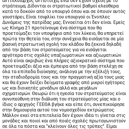
αντιπλοίαρχος αντίστοιχα, ενώ δεν έχουν σχέση με το
στράτευμα; Δίδονται οι στρατιωτικοί βαθμοί ελεύθερα
κατά το δοκούν από το υπουργό όπου και σε όποιον αυτός
γουστάρει; Είναι τσιφλίκι του υπουργού οι Ένοπλες
Δυνάμεις της πατρίδας μας; Εννοείται ότι δεν είναι. Εμείς
ως Κίνημα 21 προτείνουμε ένα σύστημα που θα
προετοίμαζει τον υποψήφιο από τον λύκειο, θα υπηρετεί
πρώτα την θητεία του, στην συνέχεια θα εισάγεται σε μία
βασική στρατιωτική σχολή του κλάδου θα ξεκινά δηλαδή
από την βάση του στρατεύματος για να εισάγεται
αργότερα στις σχολές υπαξιωματικών και αξιωματικών.
Αυτό είναι ακριβώς ένα πλήρες αξιοκρατικό σύστημα που
προετοιμάζει άξια και έμπειρα από την βάση στελέχη σε
όλα τα επίπεδα διοίκησης, ανάλογα με την εξέλιξή τους,
την σταδιοδρομία τους και την πραγματική αξία τους μιας
και θα έχουν δείξει δείγματα γραφής από μικροί ηγήτορες
ως και διοικητές μονάδων αλλά και μεγάλων
σχηματισμών. Θεωρώ ότι η ηγεσία του στρατεύματος είναι
συνυπεύθυνη στην διάλυση του στρατεύματος μίας και ο
ίδιος ο αρχηγός ΓΕΕΘΑ βγήκε και είπε ότι, συνεπικούρησε
στην δημιουργία αυτού του νομοσχεδίου εκτρώματος.
Μάλλον εκεί στα επιτελεία δεν έχουν ιδέα τι γίνεται στις
μονάδες και ποιοί και από ποιές σχολές πρωταγωνιστούν
σε όλα τα πόστα και "κλείνουν όλες τις τρύπες". Είμαι