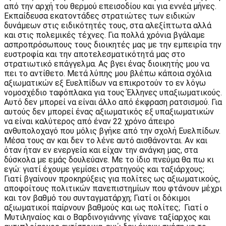
από την αρχή του θερμού επεισοδίου και για εννέα μήνες.
Εκπαίδευσα εκατοντάδες στρατιώτες των ειδικών
δυνάμεων στις ειδικότητές τους, στα αλεξίπτωτα αλλά
και στις πολεμικές τέχνες.
Για πολλά χρόνια βγάλαμε
ασπροπρόσωπους τους διοικητές μας με την εμπειρία την
ευστροφία και την αποτελεσματικότητά μας στο
στρατιωτικό επάγγελμα. Ας βγει ένας διοικητής μου να
πει το αντίθετο. Μετά λύπης μου βλέπω κάποια σχόλια
αξιωματικών εξ Ευελπίδων να επικροτούν το εν λόγω
νομοσχέδιο ταφόπλακα για τους Έλληνες υπαξιωματικούς.
Αυτό δεν μπορεί να είναι άλλο από έκφραση ρατσισμού. Για
αυτούς δεν μπορεί ένας αξιωματικός εξ υπαξιωματικών
να είναι καλύτερος από έναν 22 χρόνο άπειρο
ανθυπολοχαγό που μόλις βγήκε από την σχολή Ευελπίδων.
Μέσα τους αν και δεν το λένε αυτό αισθάνονται. Αν και
όταν ήταν εν ενεργεία και είχαν την ανάγκη μας, στα
δύσκολα με εμάς δουλεύανε. Με το ίδιο πνεύμα θα πω κι
εγώ: γιατί έχουμε γεμίσει στρατηγούς και ταξιάρχους;
Γιατί βγαίνουν προκηρύξεις για πολίτες ως αξιωματικούς,
αποφοίτους πολιτικών πανεπιστημίων που φτάνουν μέχρι
και τον βαθμό του συνταγματάρχη; Γιατί οι δόκιμοι
αξιωματικοί παίρνουν βαθμούς και ως πολίτες;
Γιατί ο
Μυτιληναίος και ο Βαρδινογιάννης γίνανε ταξίαρχος και