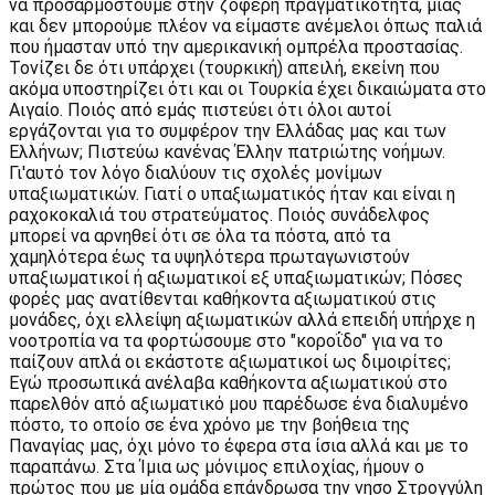
να προσαρμοστούμε στην ζοφερή πραγματικότητα, μιας
και δεν μπορούμε πλέον να είμαστε ανέμελοι όπως παλιά
που ήμασταν υπό την αμερικανική ομπρέλα προστασίας.
Τονίζει δε ότι υπάρχει (τουρκική) απειλή, εκείνη που
ακόμα υποστηρίζει ότι και οι Τουρκία έχει δικαιώματα στο
Αιγαίο. Ποιός από εμάς πιστεύει ότι όλοι αυτοί
εργάζονται για το συμφέρον την Ελλάδας μας και των
Ελλήνων; Πιστεύω κανένας Έλλην πατριώτης νοήμων.
Γι'αυτό τον λόγο διαλύουν τις σχολές μονίμων
υπαξιωματικών. Γιατί ο υπαξιωματικός ήταν και είναι η
ραχοκοκαλιά του στρατεύματος. Ποιός συνάδελφος
μπορεί να αρνηθεί ότι σε όλα τα πόστα, από τα
χαμηλότερα έως τα υψηλότερα πρωταγωνιστούν
υπαξιωματικοί ή αξιωματικοί εξ υπαξιωματικών; Πόσες
φορές μας ανατίθενται καθήκοντα αξιωματικού στις
μονάδες, όχι ελλείψη αξιωματικών αλλά επειδή υπήρχε η
νοοτροπία να τα φορτώσουμε στο "κοροΐδο" για να το
παίζουν απλά οι εκάστοτε αξιωματικοί ως διμοιρίτες;
Εγώ προσωπικά ανέλαβα καθήκοντα αξιωματικού στο
παρελθόν από αξιωματικό μου παρέδωσε ένα διαλυμένο
πόστο, το οποίο σε ένα χρόνο με την βοήθεια της
Παναγίας μας, όχι μόνο το έφερα στα ίσια αλλά και με το
παραπάνω. Στα Ίμια ως μόνιμος επιλοχίας, ήμουν ο
πρώτος που με μία ομάδα επάνδρωσα την νησο Στρογγύλη