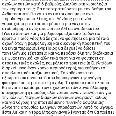
σχολών αυτών κατά 6 βαθμούς. Διαλύει στη κυριολεξία
την καριέρα τους. Θα αποστρατεύονται με τον βαθμό του
Ανθυπασπιστή.Για να το αντιστοιχίσουμε με ένα
παράδειγμα σε πολίτες, ο κ. Δένδιας με το νέο
νομοσχέδιο μετατρέπει μέσα σε μια νύχτα την
σταδιοδρομία ενός αποφοίτου ΑΕΙ σε ανειδίκευτου.
Γι'αυτό λοιπόν και για μιλήσουμε έξω από τα δόντια
ερωτώ: Ποιός νέος θα δεχτεί να φοιτήσει σε μια τέτοια
σχολή όταν η βαθμολογική και οικονομική προοπτική του
θα είναι περιορισμένη; Ποιός θα δεχθεί να δώσει
πανελλήνιες εξετάσεις και να περάσει όλη την διαδικασία
με ψυχοτεχνικά και αθλητικά τεστ για να φοιτήσει σε
στρατιωτικές σχολές, και μάλιστα τριετείς (η Ευελπίδων
διαρκεί μόνο έναν χρόνο περισσότερο), για καθήκοντα
αποκλειστικά υπαξιωματικού; Τα καθήκοντα του
αξιωματικού είναι αυτά που δημιουργούν την ανάγκη
φοίτησης σε στρατιωτική σχολή. Το φυσικό αποτέλεσμα
θα είναι το κλείσιμο των σχολών αυτών λόγω έλλειψης
υποψηφίων ή η είσοδος ελληνοποιημένων επενδυτών για
την κάλυψη "πάγιων διαρκών εθνικών αναγκών", καθώς
και για λόγους της υποτιθέμενης "Εθνικής ασφάλειας",
λόγω της απουσίας Ελλήνων σπουδαστών. Αυτό το μήνυμα
έστειλε και η Ντόρα Μπακογιάννη λέγοντας ότι θα πρέπει